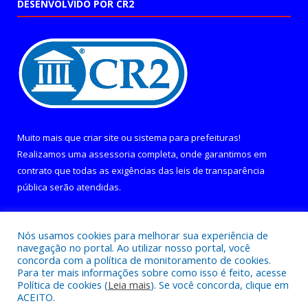
DESENVOLVIDO POR CR2
Muito mais que
criar site
ou
sistema para prefeituras
!
Realizamos uma
assessoria
completa, onde garantimos em
contrato que todas as exigências das
leis de transparência
pública
serão atendidas.
Conheça o
PNTP
e o
Radar da Transparência Pública
Nós usamos cookies para melhorar sua experiência de
navegação no portal. Ao utilizar nosso portal, você
concorda com a política de monitoramento de cookies.
Para ter mais informações sobre como isso é feito, acesse
Política de cookies (
Leia mais
). Se você concorda, clique em
Todos os direitos reservados a Câmara Municipal de Curralinho.
ACEITO.