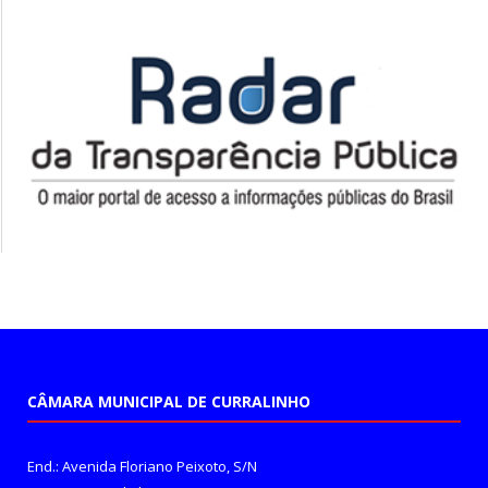
CÂMARA MUNICIPAL DE CURRALINHO
End.: Avenida Floriano Peixoto, S/N