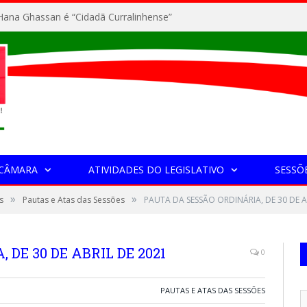
ana Ghassan é “Cidadã Curralinhense”
 CÂMARA
ATIVIDADES DO LEGISLATIVO
SESSÕ
»
»
s
Pautas e Atas das Sessões
PAUTA DA SESSÃO ORDINÁRIA, DE 30 DE A
 DE 30 DE ABRIL DE 2021
0
PAUTAS E ATAS DAS SESSÕES