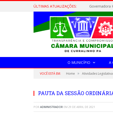
ÚLTIMAS ATUALIZAÇÕES:
Governadora H
O MUNICÍPIO
A
»
VOCÊ ESTÁ EM:
Home
Atividades Legislativa
PAUTA DA SESSÃO ORDINÁRIA,
POR
ADMINISTRADOR
EM
29 DE ABRIL DE 2021