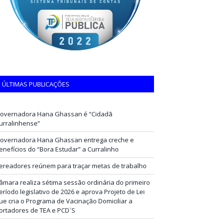
ÚLTIMAS PUBLICAÇÕES
overnadora Hana Ghassan é “Cidadã
urralinhense”
overnadora Hana Ghassan entrega creche e
enefícios do “Bora Estudar” a Curralinho
ereadores reúnem para traçar metas de trabalho
âmara realiza sétima sessão ordinária do primeiro
eríodo legislativo de 2026 e aprova Projeto de Lei
ue cria o Programa de Vacinação Domiciliar a
ortadores de TEA e PCD`S