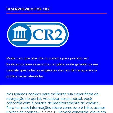
DESENVOLVIDO POR CR2
Muito mais que
criar site
ou
sistema para prefeituras
!
Realizamos uma
assessoria
completa, onde garantimos em
contrato que todas as exigências das
leis de transparência
pública
serão atendidas.
Conheça o
PNTP
e o
Radar da Transparência Pública
Nós usamos cookies para melhorar sua experiência de
navegação no portal. Ao utilizar nosso portal, você
concorda com a política de monitoramento de cookies.
Para ter mais informações sobre como isso é feito, acesse
Política de cookies (
Leia mais
). Se você concorda, clique em