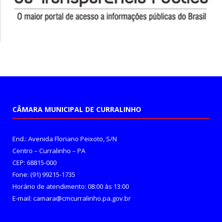
CÂMARA MUNICIPAL DE CURRALINHO
End.: Avenida Floriano Peixoto, S/N
Centro – Curralinho – PA
CEP: 68815-000
Fone: (91) 99215-1735
Horário de atendimento: 08:00 às 13:00
E-mail: camara@cmcurralinho.pa.gov.br