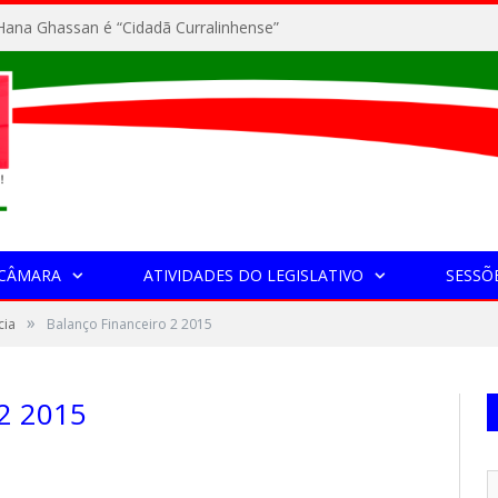
ana Ghassan é “Cidadã Curralinhense”
 CÂMARA
ATIVIDADES DO LEGISLATIVO
SESSÕ
»
cia
Balanço Financeiro 2 2015
2 2015