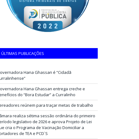
ÚLTIMAS PUBLICAÇÕES
overnadora Hana Ghassan é “Cidadã
urralinhense”
overnadora Hana Ghassan entrega creche e
enefícios do “Bora Estudar” a Curralinho
ereadores reúnem para traçar metas de trabalho
âmara realiza sétima sessão ordinária do primeiro
eríodo legislativo de 2026 e aprova Projeto de Lei
ue cria o Programa de Vacinação Domiciliar a
ortadores de TEA e PCD`S