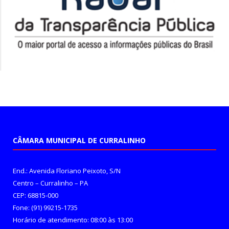
CÂMARA MUNICIPAL DE CURRALINHO
End.: Avenida Floriano Peixoto, S/N
Centro – Curralinho – PA
CEP: 68815-000
Fone: (91) 99215-1735
Horário de atendimento: 08:00 às 13:00