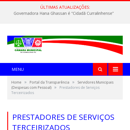
ÚLTIMAS ATUALIZAÇÕES:
Governadora Hana Ghassan é “Cidadã Curralinhense”
MENU
»
»
Home
Portal da Transparência
Servidores Municipais
»
(Despesas com Pessoal)
Prestadores de Serviços
Terceirizados
PRESTADORES DE SERVIÇOS
TERCEIRIZADOS