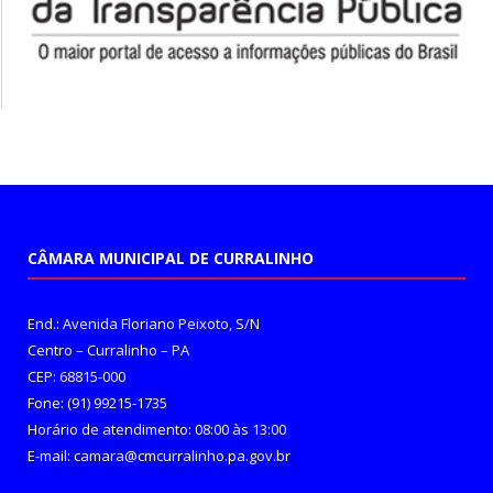
CÂMARA MUNICIPAL DE CURRALINHO
End.: Avenida Floriano Peixoto, S/N
Centro – Curralinho – PA
CEP: 68815-000
Fone: (91) 99215-1735
Horário de atendimento: 08:00 às 13:00
E-mail: camara@cmcurralinho.pa.gov.br