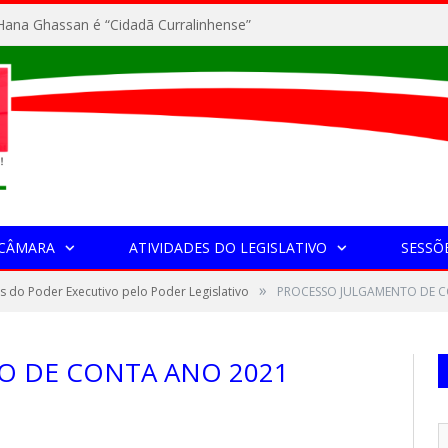
ana Ghassan é “Cidadã Curralinhense”
 CÂMARA
ATIVIDADES DO LEGISLATIVO
SESSÕ
»
s do Poder Executivo pelo Poder Legislativo
PROCESSO JULGAMENTO DE 
O DE CONTA ANO 2021
1