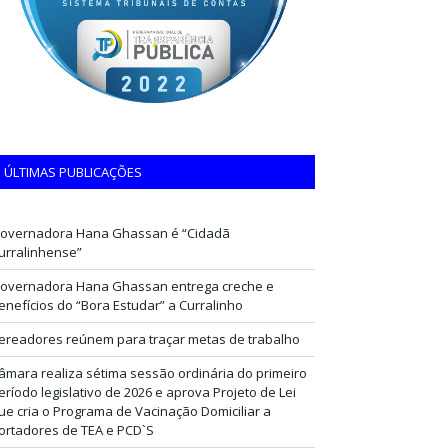
ÚLTIMAS PUBLICAÇÕES
overnadora Hana Ghassan é “Cidadã
urralinhense”
overnadora Hana Ghassan entrega creche e
enefícios do “Bora Estudar” a Curralinho
ereadores reúnem para traçar metas de trabalho
âmara realiza sétima sessão ordinária do primeiro
eríodo legislativo de 2026 e aprova Projeto de Lei
ue cria o Programa de Vacinação Domiciliar a
ortadores de TEA e PCD`S