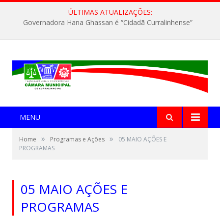
ÚLTIMAS ATUALIZAÇÕES:
Governadora Hana Ghassan é “Cidadã Curralinhense”
MENU
»
»
Home
Programas e Ações
05 MAIO AÇÕES E
PROGRAMAS
05 MAIO AÇÕES E
PROGRAMAS