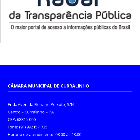
CÂMARA MUNICIPAL DE CURRALINHO
End.: Avenida Floriano Peixoto, S/N
Centro – Curralinho – PA
CEP: 68815-000
Fone: (91) 99215-1735
Horário de atendimento: 08:00 às 13:00