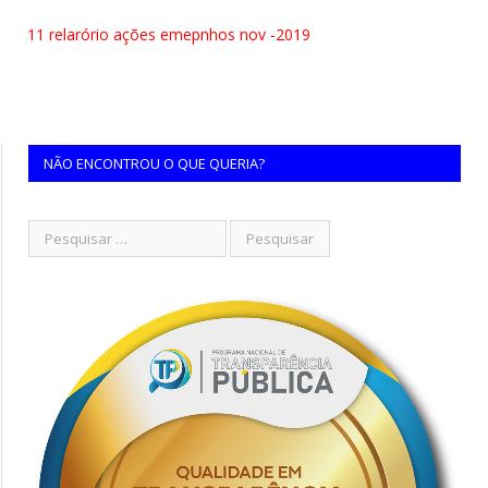
11 relarório ações emepnhos nov -2019
NÃO ENCONTROU O QUE QUERIA?