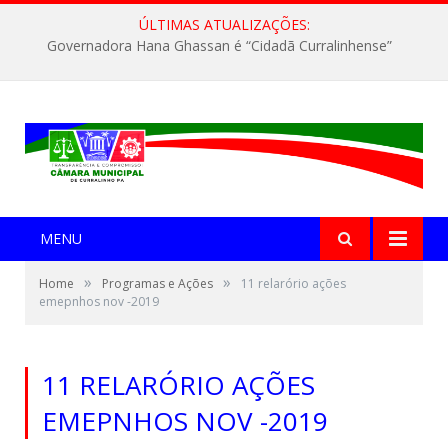
ÚLTIMAS ATUALIZAÇÕES:
Governadora Hana Ghassan é “Cidadã Curralinhense”
MENU
»
»
Home
Programas e Ações
11 relarório ações
emepnhos nov -2019
11 RELARÓRIO AÇÕES
EMEPNHOS NOV -2019