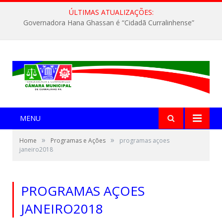
ÚLTIMAS ATUALIZAÇÕES:
Governadora Hana Ghassan é “Cidadã Curralinhense”
MENU
»
»
Home
Programas e Ações
programas açoes
janeiro2018
PROGRAMAS AÇOES
JANEIRO2018