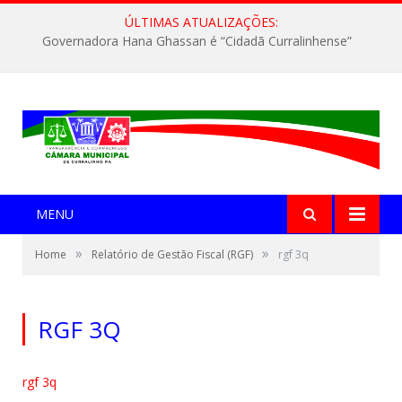
ÚLTIMAS ATUALIZAÇÕES:
Governadora Hana Ghassan é “Cidadã Curralinhense”
MENU
»
»
Home
Relatório de Gestão Fiscal (RGF)
rgf 3q
RGF 3Q
rgf 3q