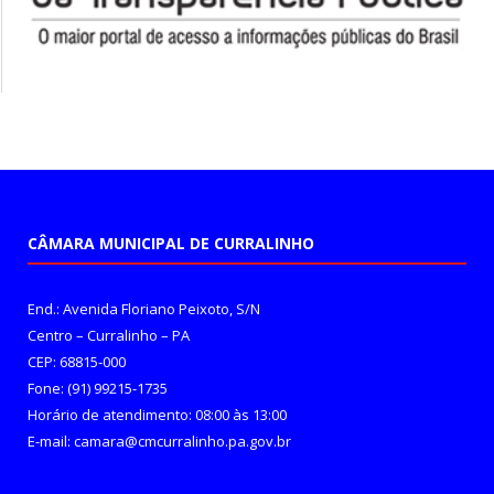
CÂMARA MUNICIPAL DE CURRALINHO
End.: Avenida Floriano Peixoto, S/N
Centro – Curralinho – PA
CEP: 68815-000
Fone: (91) 99215-1735
Horário de atendimento: 08:00 às 13:00
E-mail: camara@cmcurralinho.pa.gov.br