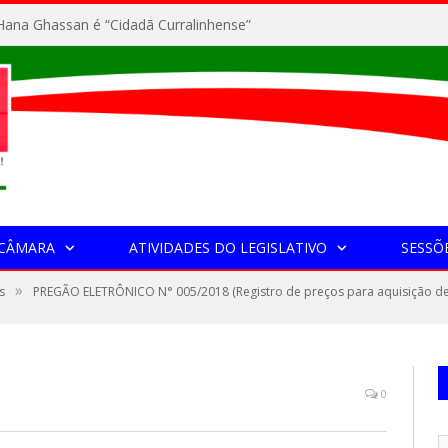
ana Ghassan é “Cidadã Curralinhense”
 CÂMARA
ATIVIDADES DO LEGISLATIVO
SESSÕ
»
s
PREGÃO ELETRÔNICO N° 005/2018 (Registro de preços para aquisição de
0