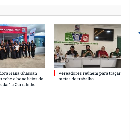
dora Hana Ghassan
Vereadores reúnem para traçar
creche e benefícios do
metas de trabalho
udar” a Curralinho