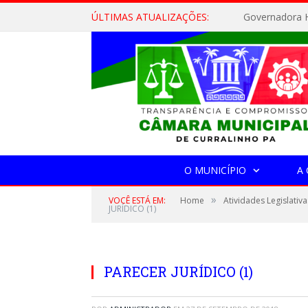
ÚLTIMAS ATUALIZAÇÕES:
Governadora H
O MUNICÍPIO
A
»
VOCÊ ESTÁ EM:
Home
Atividades Legislativa
JURÍDICO (1)
PARECER JURÍDICO (1)