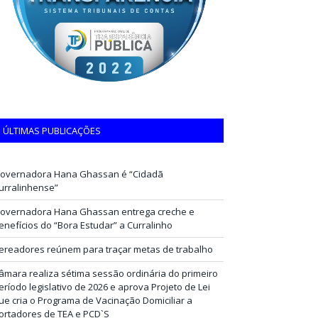
ÚLTIMAS PUBLICAÇÕES
overnadora Hana Ghassan é “Cidadã
urralinhense”
overnadora Hana Ghassan entrega creche e
enefícios do “Bora Estudar” a Curralinho
ereadores reúnem para traçar metas de trabalho
âmara realiza sétima sessão ordinária do primeiro
eríodo legislativo de 2026 e aprova Projeto de Lei
ue cria o Programa de Vacinação Domiciliar a
ortadores de TEA e PCD`S