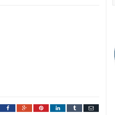
tter
Facebook
Google+
Pinterest
LinkedIn
Tumblr
Email