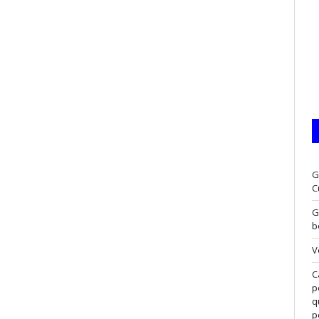
G
C
G
b
V
C
p
q
p