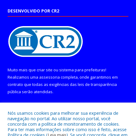
DESENVOLVIDO POR CR2
Muito mais que
criar site
ou
sistema para prefeituras
!
Realizamos uma
assessoria
completa, onde garantimos em
contrato que todas as exigências das
leis de transparência
pública
serão atendidas.
Conheça o
PNTP
e o
Radar da Transparência Pública
Nós usamos cookies para melhorar sua experiência de
navegação no portal. Ao utilizar nosso portal, você
concorda com a política de monitoramento de cookies.
Para ter mais informações sobre como isso é feito, acesse
Política de cookies (
Leia mais
). Se você concorda, clique em