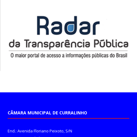
CÂMARA MUNICIPAL DE CURRALINHO
End.: Avenida Floriano Peixoto, S/N