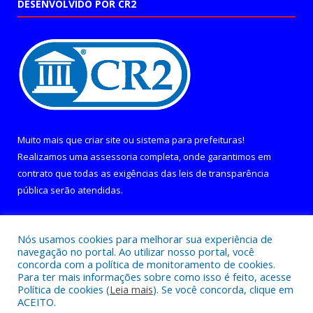
DESENVOLVIDO POR CR2
Muito mais que
criar site
ou
sistema para prefeituras
!
Realizamos uma
assessoria
completa, onde garantimos em
contrato que todas as exigências das
leis de transparência
pública
serão atendidas.
Conheça o
PNTP
e o
Radar da Transparência Pública
Nós usamos cookies para melhorar sua experiência de
navegação no portal. Ao utilizar nosso portal, você
concorda com a política de monitoramento de cookies.
Para ter mais informações sobre como isso é feito, acesse
Política de cookies (
Leia mais
). Se você concorda, clique em
Todos os direitos reservados a Câmara Municipal de Curralinho.
ACEITO.