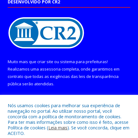
DESENVOLVIDO POR CR2
Muito mais que
criar site
ou
sistema para prefeituras
!
Realizamos uma
assessoria
completa, onde garantimos em
contrato que todas as exigências das
leis de transparência
pública
serão atendidas.
Conheça o
PNTP
e o
Radar da Transparência Pública
Nós usamos cookies para melhorar sua experiência de
navegação no portal. Ao utilizar nosso portal, você
concorda com a política de monitoramento de cookies.
Para ter mais informações sobre como isso é feito, acesse
Política de cookies (
Leia mais
). Se você concorda, clique em
Todos os direitos reservados a Câmara Municipal de Curralinho.
ACEITO.