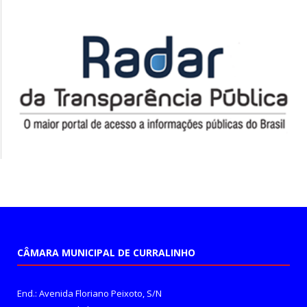
CÂMARA MUNICIPAL DE CURRALINHO
End.: Avenida Floriano Peixoto, S/N