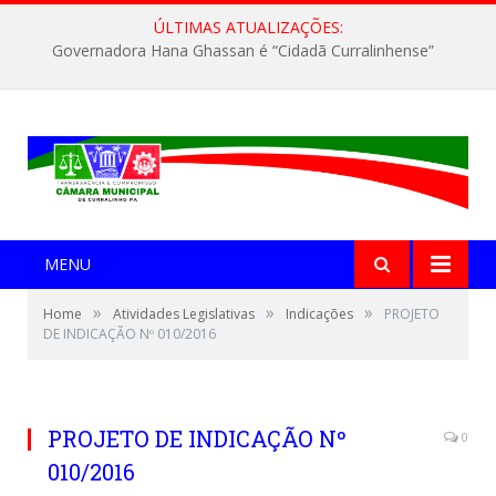
ÚLTIMAS ATUALIZAÇÕES:
Governadora Hana Ghassan é “Cidadã Curralinhense”
MENU
»
»
»
Home
Atividades Legislativas
Indicações
PROJETO
DE INDICAÇÃO Nº 010/2016
PROJETO DE INDICAÇÃO Nº
0
010/2016