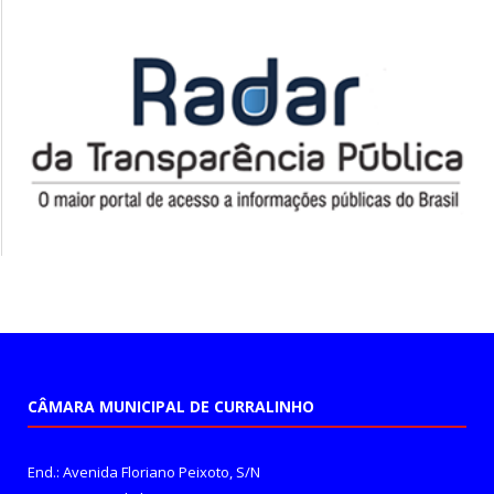
CÂMARA MUNICIPAL DE CURRALINHO
End.: Avenida Floriano Peixoto, S/N