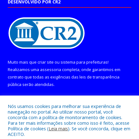
DESENVOLVIDO POR CR2
Muito mais que
criar site
ou
sistema para prefeituras
!
Realizamos uma
assessoria
completa, onde garantimos em
contrato que todas as exigências das
leis de transparência
pública
serão atendidas.
Conheça o
PNTP
e o
Radar da Transparência Pública
Nós usamos cookies para melhorar sua experiência de
navegação no portal. Ao utilizar nosso portal, você
concorda com a política de monitoramento de cookies.
Para ter mais informações sobre como isso é feito, acesse
Política de cookies (
Leia mais
). Se você concorda, clique em
Todos os direitos reservados a Câmara Municipal de Curralinho.
ACEITO.