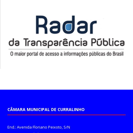
CÂMARA MUNICIPAL DE CURRALINHO
End.: Avenida Floriano Peixoto, S/N