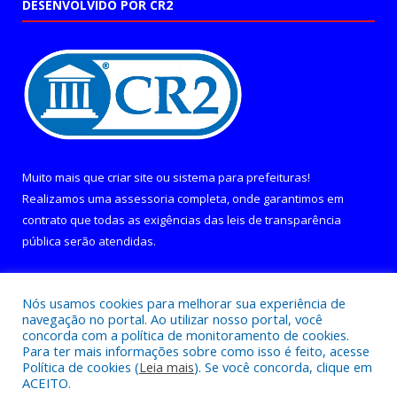
DESENVOLVIDO POR CR2
Muito mais que
criar site
ou
sistema para prefeituras
!
Realizamos uma
assessoria
completa, onde garantimos em
contrato que todas as exigências das
leis de transparência
pública
serão atendidas.
Conheça o
PNTP
e o
Radar da Transparência Pública
Nós usamos cookies para melhorar sua experiência de
navegação no portal. Ao utilizar nosso portal, você
concorda com a política de monitoramento de cookies.
Para ter mais informações sobre como isso é feito, acesse
Política de cookies (
Leia mais
). Se você concorda, clique em
Todos os direitos reservados a Câmara Municipal de Curralinho.
ACEITO.