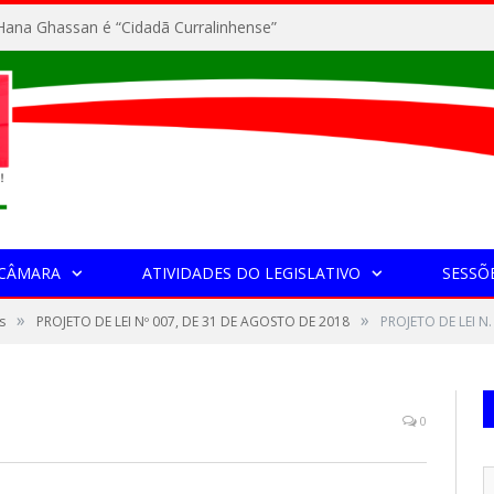
ana Ghassan é “Cidadã Curralinhense”
 CÂMARA
ATIVIDADES DO LEGISLATIVO
SESSÕ
»
»
s
PROJETO DE LEI Nº 007, DE 31 DE AGOSTO DE 2018
PROJETO DE LEI N.
0