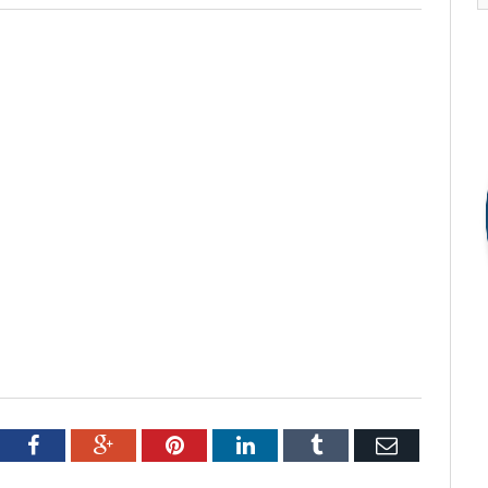
tter
Facebook
Google+
Pinterest
LinkedIn
Tumblr
Email