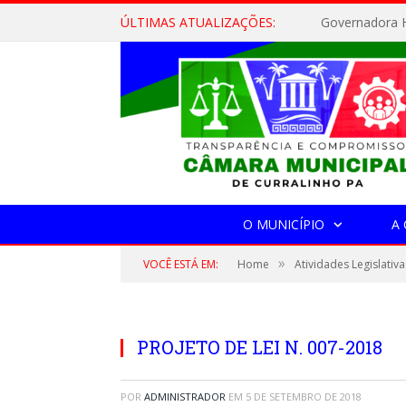
ÚLTIMAS ATUALIZAÇÕES:
Governadora H
O MUNICÍPIO
A
»
VOCÊ ESTÁ EM:
Home
Atividades Legislativa
PROJETO DE LEI N. 007-2018
POR
ADMINISTRADOR
EM
5 DE SETEMBRO DE 2018