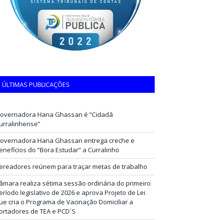
ÚLTIMAS PUBLICAÇÕES
overnadora Hana Ghassan é “Cidadã
urralinhense”
overnadora Hana Ghassan entrega creche e
enefícios do “Bora Estudar” a Curralinho
ereadores reúnem para traçar metas de trabalho
âmara realiza sétima sessão ordinária do primeiro
eríodo legislativo de 2026 e aprova Projeto de Lei
ue cria o Programa de Vacinação Domiciliar a
ortadores de TEA e PCD`S