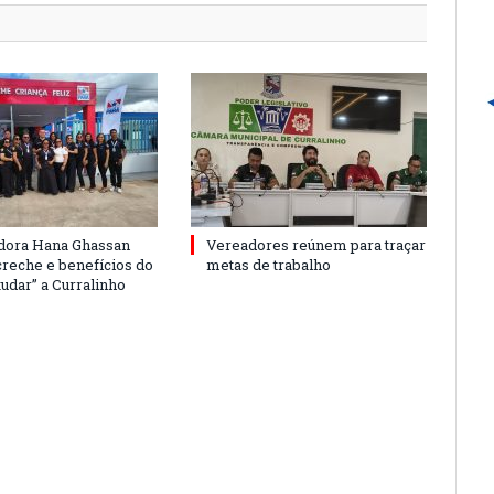
dora Hana Ghassan
Vereadores reúnem para traçar
creche e benefícios do
metas de trabalho
udar” a Curralinho