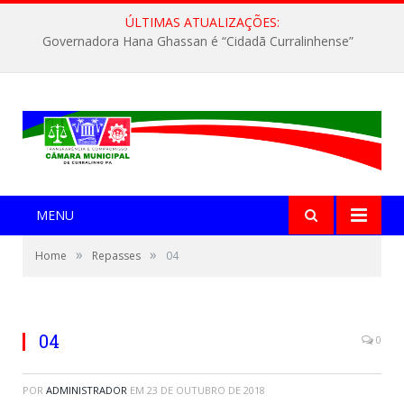
ÚLTIMAS ATUALIZAÇÕES:
Governadora Hana Ghassan é “Cidadã Curralinhense”
MENU
»
»
Home
Repasses
04
04
0
POR
ADMINISTRADOR
EM
23 DE OUTUBRO DE 2018