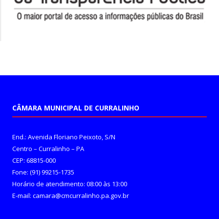
CÂMARA MUNICIPAL DE CURRALINHO
End.: Avenida Floriano Peixoto, S/N
Centro – Curralinho – PA
CEP: 68815-000
Fone: (91) 99215-1735
Horário de atendimento: 08:00 às 13:00
E-mail: camara@cmcurralinho.pa.gov.br