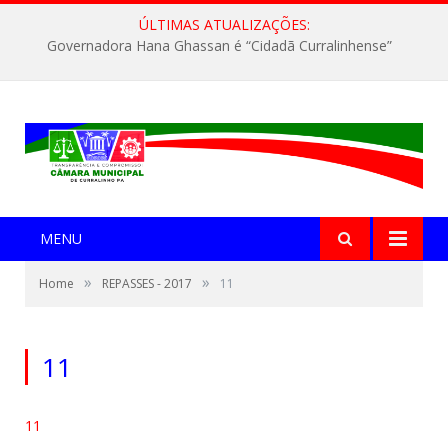
ÚLTIMAS ATUALIZAÇÕES:
Governadora Hana Ghassan é “Cidadã Curralinhense”
MENU
»
»
Home
REPASSES - 2017
11
11
11