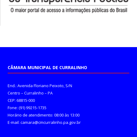
CÂMARA MUNICIPAL DE CURRALINHO
End.: Avenida Floriano Peixoto, S/N
Centro – Curralinho – PA
CEP: 68815-000
Fone: (91) 99215-1735
Horário de atendimento: 08:00 às 13:00
E-mail: camara@cmcurralinho.pa.gov.br