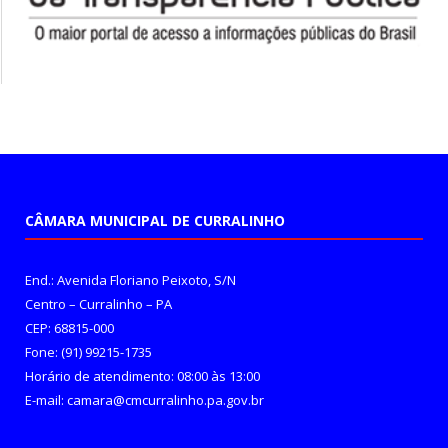
CÂMARA MUNICIPAL DE CURRALINHO
End.: Avenida Floriano Peixoto, S/N
Centro – Curralinho – PA
CEP: 68815-000
Fone: (91) 99215-1735
Horário de atendimento: 08:00 às 13:00
E-mail: camara@cmcurralinho.pa.gov.br