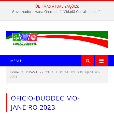
ÚLTIMAS ATUALIZAÇÕES:
Governadora Hana Ghassan é “Cidadã Curralinhense”
MENU
»
»
Home
REPASSES - 2023
OFICIO-DUODECIMO-JANEIRO-
2023
OFICIO-DUODECIMO-
JANEIRO-2023