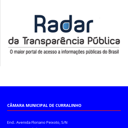
CÂMARA MUNICIPAL DE CURRALINHO
End.: Avenida Floriano Peixoto, S/N