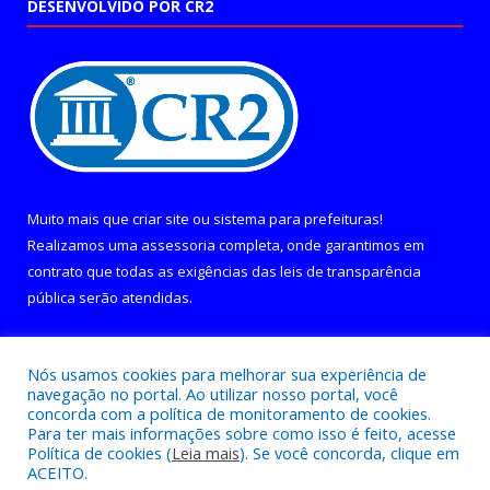
DESENVOLVIDO POR CR2
Muito mais que
criar site
ou
sistema para prefeituras
!
Realizamos uma
assessoria
completa, onde garantimos em
contrato que todas as exigências das
leis de transparência
pública
serão atendidas.
Conheça o
PNTP
e o
Radar da Transparência Pública
Nós usamos cookies para melhorar sua experiência de
navegação no portal. Ao utilizar nosso portal, você
concorda com a política de monitoramento de cookies.
Para ter mais informações sobre como isso é feito, acesse
Política de cookies (
Leia mais
). Se você concorda, clique em
Todos os direitos reservados a Câmara Municipal de Curralinho.
ACEITO.