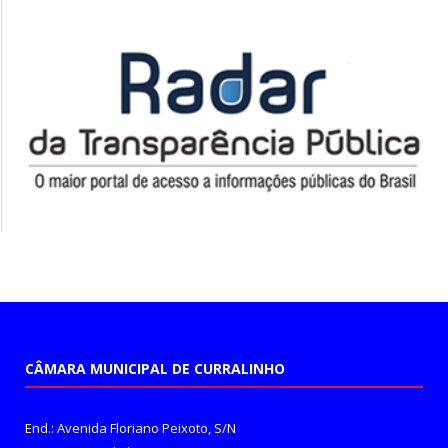
CÂMARA MUNICIPAL DE CURRALINHO
End.: Avenida Floriano Peixoto, S/N