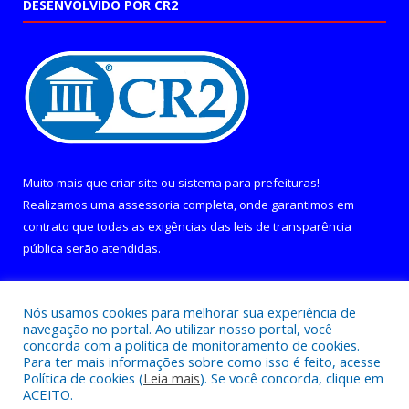
DESENVOLVIDO POR CR2
Muito mais que
criar site
ou
sistema para prefeituras
!
Realizamos uma
assessoria
completa, onde garantimos em
contrato que todas as exigências das
leis de transparência
pública
serão atendidas.
Conheça o
PNTP
e o
Radar da Transparência Pública
Nós usamos cookies para melhorar sua experiência de
navegação no portal. Ao utilizar nosso portal, você
concorda com a política de monitoramento de cookies.
Para ter mais informações sobre como isso é feito, acesse
Política de cookies (
Leia mais
). Se você concorda, clique em
Todos os direitos reservados a Câmara Municipal de Curralinho.
ACEITO.