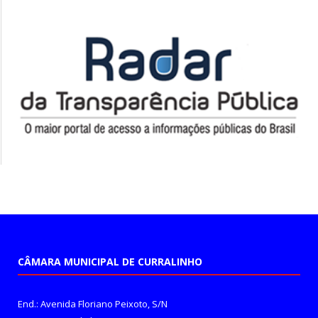
CÂMARA MUNICIPAL DE CURRALINHO
End.: Avenida Floriano Peixoto, S/N