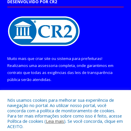
DESENVOLVIDO POR CR2
Muito mais que
criar site
ou
sistema para prefeituras
!
Realizamos uma
assessoria
completa, onde garantimos em
contrato que todas as exigências das
leis de transparência
pública
serão atendidas.
Conheça o
PNTP
e o
Radar da Transparência Pública
Nós usamos cookies para melhorar sua experiência de
navegação no portal. Ao utilizar nosso portal, você
concorda com a política de monitoramento de cookies.
Para ter mais informações sobre como isso é feito, acesse
Política de cookies (
Leia mais
). Se você concorda, clique em
Todos os direitos reservados a Câmara Municipal de Curralinho.
ACEITO.