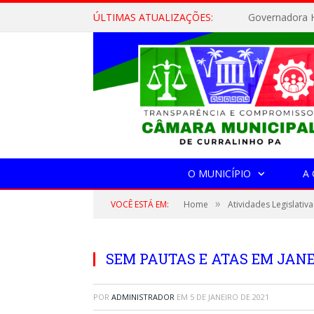
ÚLTIMAS ATUALIZAÇÕES:
Governadora H
O MUNICÍPIO
A
»
VOCÊ ESTÁ EM:
Home
Atividades Legislativa
SEM PAUTAS E ATAS EM JANE
POR
ADMINISTRADOR
EM
5 DE JANEIRO DE 2021