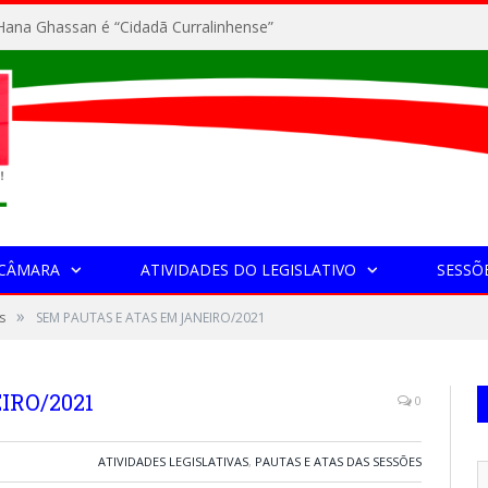
ana Ghassan é “Cidadã Curralinhense”
 CÂMARA
ATIVIDADES DO LEGISLATIVO
SESSÕ
»
s
SEM PAUTAS E ATAS EM JANEIRO/2021
IRO/2021
0
ATIVIDADES LEGISLATIVAS
,
PAUTAS E ATAS DAS SESSÕES