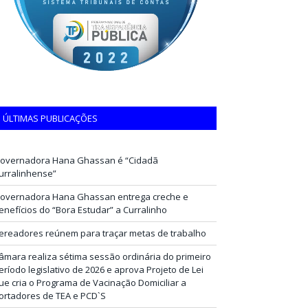
ÚLTIMAS PUBLICAÇÕES
overnadora Hana Ghassan é “Cidadã
urralinhense”
overnadora Hana Ghassan entrega creche e
enefícios do “Bora Estudar” a Curralinho
ereadores reúnem para traçar metas de trabalho
âmara realiza sétima sessão ordinária do primeiro
eríodo legislativo de 2026 e aprova Projeto de Lei
ue cria o Programa de Vacinação Domiciliar a
ortadores de TEA e PCD`S