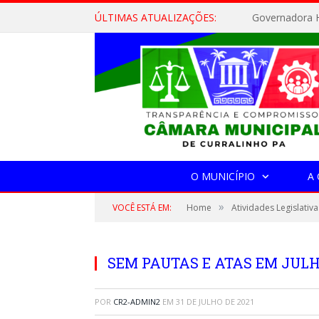
ÚLTIMAS ATUALIZAÇÕES:
Governadora H
O MUNICÍPIO
A
»
VOCÊ ESTÁ EM:
Home
Atividades Legislativa
SEM PAUTAS E ATAS EM JULH
POR
CR2-ADMIN2
EM
31 DE JULHO DE 2021