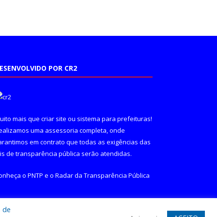
ESENVOLVIDO POR CR2
uito mais que
criar site
ou
sistema para prefeituras
!
ealizamos uma
assessoria
completa, onde
arantimos em contrato que todas as exigências das
eis de transparência pública
serão atendidas.
onheça o
PNTP
e o
Radar da Transparência Pública
a de