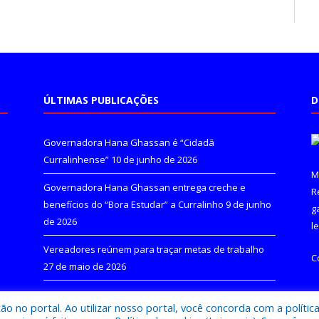
ÚLTIMAS PUBLICAÇÕES
D
Governadora Hana Ghassan é “Cidadã
Curralinhense”
10 de junho de 2026
M
Governadora Hana Ghassan entrega creche e
R
benefícios do “Bora Estudar” a Curralinho
9 de junho
g
de 2026
l
Vereadores reúnem para traçar metas de trabalho
C
27 de maio de 2026
 no portal. Ao utilizar nosso portal, você concorda com a polític