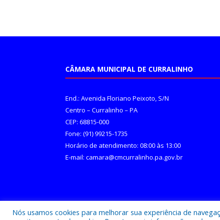
CÂMARA MUNICIPAL DE CURRALINHO
End.: Avenida Floriano Peixoto, S/N
Centro – Curralinho – PA
CEP: 68815-000
Fone: (91) 99215-1735
Horário de atendimento: 08:00 às 13:00
E-mail: camara@cmcurralinho.pa.gov.br
Nós usamos cookies para melhorar sua experiência de navegação