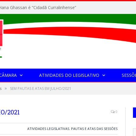
ana Ghassan é “Cidadã Curralinhense”
 CÂMARA
ATIVIDADES DO LEGISLATIVO
SESSÕ
»
s
SEM PAUTAS E ATAS EM JULHO/2021
O/2021
0
ATIVIDADES LEGISLATIVAS
,
PAUTAS E ATAS DAS SESSÕES