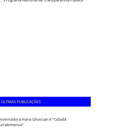
ÚLTIMAS PUBLICAÇÕES
overnadora Hana Ghassan é “Cidadã
urralinhense”