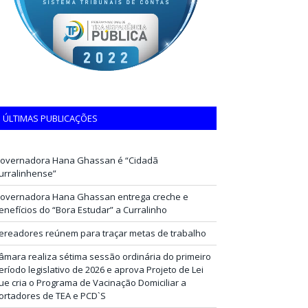
ÚLTIMAS PUBLICAÇÕES
overnadora Hana Ghassan é “Cidadã
urralinhense”
overnadora Hana Ghassan entrega creche e
enefícios do “Bora Estudar” a Curralinho
ereadores reúnem para traçar metas de trabalho
âmara realiza sétima sessão ordinária do primeiro
eríodo legislativo de 2026 e aprova Projeto de Lei
ue cria o Programa de Vacinação Domiciliar a
ortadores de TEA e PCD`S