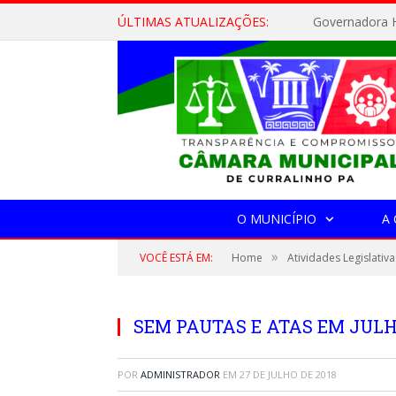
ÚLTIMAS ATUALIZAÇÕES:
Governadora H
O MUNICÍPIO
A
»
VOCÊ ESTÁ EM:
Home
Atividades Legislativa
SEM PAUTAS E ATAS EM JULH
POR
ADMINISTRADOR
EM
27 DE JULHO DE 2018