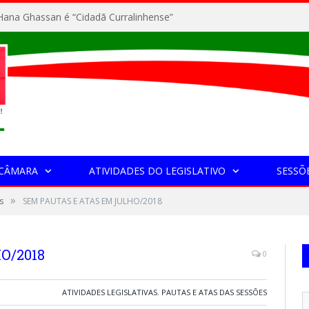
ana Ghassan é “Cidadã Curralinhense”
 CÂMARA
ATIVIDADES DO LEGISLATIVO
SESSÕ
»
s
SEM PAUTAS E ATAS EM JULHO/2018
O/2018
0
ATIVIDADES LEGISLATIVAS
,
PAUTAS E ATAS DAS SESSÕES