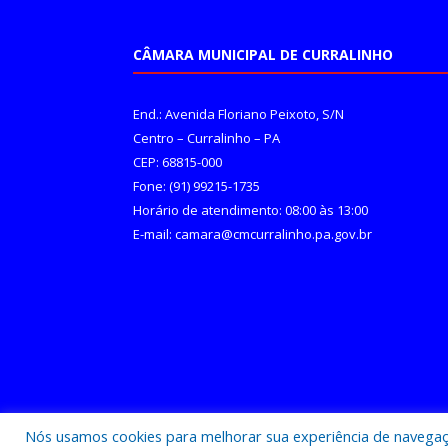
CÂMARA MUNICIPAL DE CURRALINHO
End.: Avenida Floriano Peixoto, S/N
Centro – Curralinho – PA
CEP: 68815-000
Fone: (91) 99215-1735
Horário de atendimento: 08:00 às 13:00
E-mail: camara@cmcurralinho.pa.gov.br
Nós usamos cookies para melhorar sua experiência de navegação