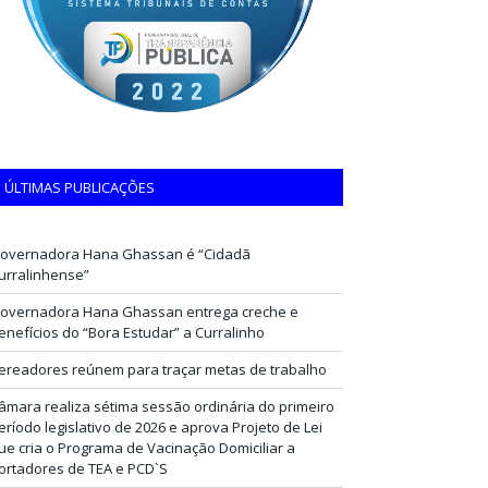
ÚLTIMAS PUBLICAÇÕES
overnadora Hana Ghassan é “Cidadã
urralinhense”
overnadora Hana Ghassan entrega creche e
enefícios do “Bora Estudar” a Curralinho
ereadores reúnem para traçar metas de trabalho
âmara realiza sétima sessão ordinária do primeiro
eríodo legislativo de 2026 e aprova Projeto de Lei
ue cria o Programa de Vacinação Domiciliar a
ortadores de TEA e PCD`S