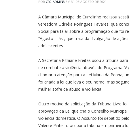
POR
CR2-ADMIN3
EM
31 DE AGOSTO DE 2021
A Câmara Municipal de Curralinho realizou sessã
vereadora Odinéia Rodrigues Tavares, que conced
Social para falar sobre a programação que foi r
“Agosto Lilás”, que trata da divulgação de ações
adolescentes
A Secretária Rithiane Freitas usou a tribuna par
de combate a violência através do Programa “Ago
chamar a atenção para a Lei Maria da Penha, uma
foi criada a lei que leva o seu nome, mas segun
mulher sofre de abuso e violência
Outro motivo da solicitação da Tribuna Livre fo
aprovação da Lei que cria o Conselho Municipal 
violência domestica. O Assunto foi debatido pel
Valente Pinheiro ocupar a tribuna em primeiro l