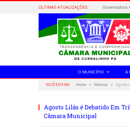
ÚLTIMAS ATUALIZAÇÕES:
Governadora H
O MUNICÍPIO
A
»
»
VOCÊ ESTÁ EM:
Home
Notícias
Agosto L
Agosto Lilás é Debatido Em Tr
Câmara Municipal