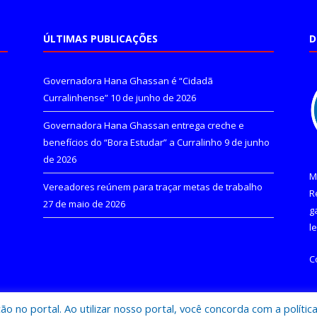
ÚLTIMAS PUBLICAÇÕES
D
Governadora Hana Ghassan é “Cidadã
Curralinhense”
10 de junho de 2026
Governadora Hana Ghassan entrega creche e
benefícios do “Bora Estudar” a Curralinho
9 de junho
de 2026
M
Vereadores reúnem para traçar metas de trabalho
R
27 de maio de 2026
g
l
C
 no portal. Ao utilizar nosso portal, você concorda com a polític