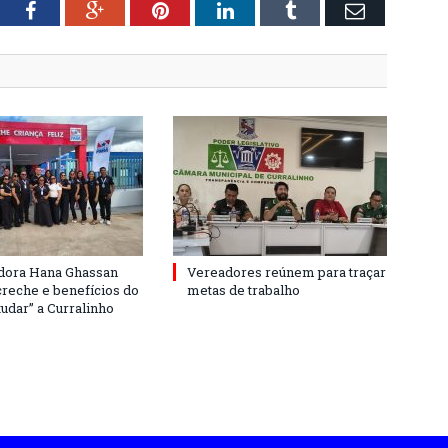
tter
Facebook
Google+
Pinterest
LinkedIn
Tumblr
Email
dora Hana Ghassan
Vereadores reúnem para traçar
creche e benefícios do
metas de trabalho
udar” a Curralinho