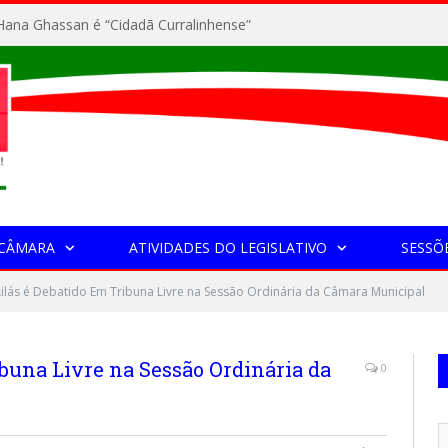
ana Ghassan é “Cidadã Curralinhense”
 CÂMARA
ATIVIDADES DO LEGISLATIVO
SESSÕ
ilás é Debatido Em Tribuna Livre na Sessão Ordinária da Câmara Municipal
ibuna Livre na Sessão Ordinária da
0