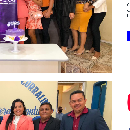
C
c
h