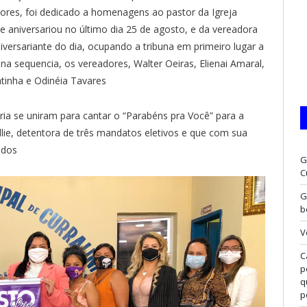
ores, foi dedicado a homenagens ao pastor da Igreja
e aniversariou no último dia 25 de agosto, e da vereadora
niversariante do dia, ocupando a tribuna em primeiro lugar a
 na sequencia, os vereadores, Walter Oeiras, Elienai Amaral,
atinha e Odinéia Tavares
ria se uniram para cantar o “Parabéns pra Você” para a
allie, detentora de três mandatos eletivos e que com sua
odos
G
C
G
b
V
C
p
q
p