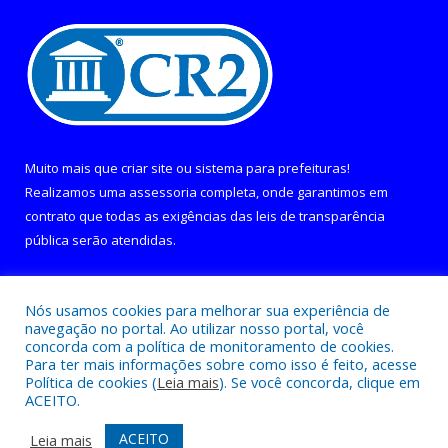
Muito mais que
criar site
ou
sistema para prefeituras
!
Realizamos uma
assessoria
completa, onde garantimos em
contrato que todas as exigências das
leis de transparência
pública
serão atendidas.
Conheça o
PNTP
e o
Radar da Transparência Pública
Nós usamos cookies para melhorar sua experiência de
navegação no portal. Ao utilizar nosso portal, você
concorda com a política de monitoramento de cookies.
Para ter mais informações sobre como isso é feito, acesse
Política de cookies (
Leia mais
). Se você concorda, clique em
Todos os direitos reservados a Câmara Municipal de Curralinho.
ACEITO.
Mapa do Site
Acessar Área Administrativa
ACEITO
Leia mais