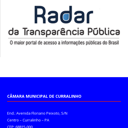
CÂMARA MUNICIPAL DE CURRALINHO
End.: Avenida Floriano Peixoto, S/N
Centro – Curralinho – PA
CEP: 68815-000