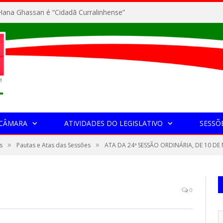
ana Ghassan é “Cidadã Curralinhense”
 CÂMARA
ATIVIDADES DO LEGISLATIVO
SESSÕ
»
»
s
Pautas e Atas das Sessões
ATA DA 24ª SESSÃO ORDINÁRIA, DE 10 D
0