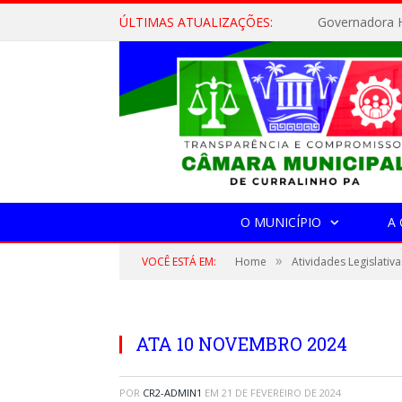
ÚLTIMAS ATUALIZAÇÕES:
Governadora H
O MUNICÍPIO
A
»
VOCÊ ESTÁ EM:
Home
Atividades Legislativa
ATA 10 NOVEMBRO 2024
POR
CR2-ADMIN1
EM
21 DE FEVEREIRO DE 2024