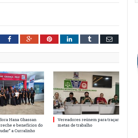
tter
Facebook
Google+
Pinterest
LinkedIn
Tumblr
Email
dora Hana Ghassan
Vereadores reúnem para traçar
creche e benefícios do
metas de trabalho
udar” a Curralinho