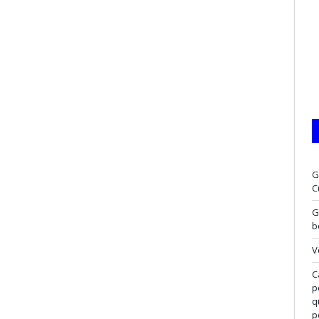
G
C
G
b
V
C
p
q
p