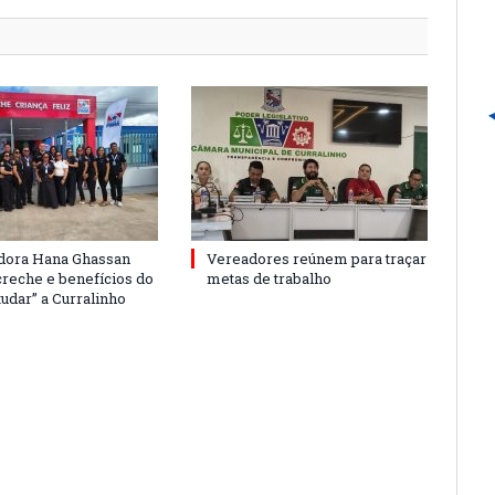
dora Hana Ghassan
Vereadores reúnem para traçar
creche e benefícios do
metas de trabalho
udar” a Curralinho