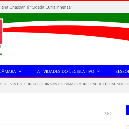
ana Ghassan é “Cidadã Curralinhense”
 CÂMARA
ATIVIDADES DO LEGISLATIVO
SESSÕ
»
s
ATA DA REUNIÃO ORDINÁRIA DA CÂMARA MUNICIPAL DE CURRALINHO, RE
0