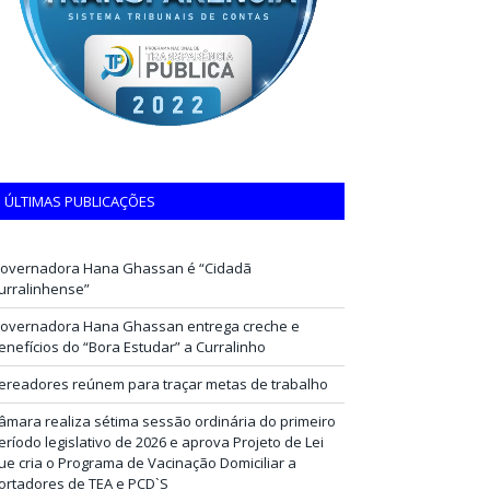
ÚLTIMAS PUBLICAÇÕES
overnadora Hana Ghassan é “Cidadã
urralinhense”
overnadora Hana Ghassan entrega creche e
enefícios do “Bora Estudar” a Curralinho
ereadores reúnem para traçar metas de trabalho
âmara realiza sétima sessão ordinária do primeiro
eríodo legislativo de 2026 e aprova Projeto de Lei
ue cria o Programa de Vacinação Domiciliar a
ortadores de TEA e PCD`S