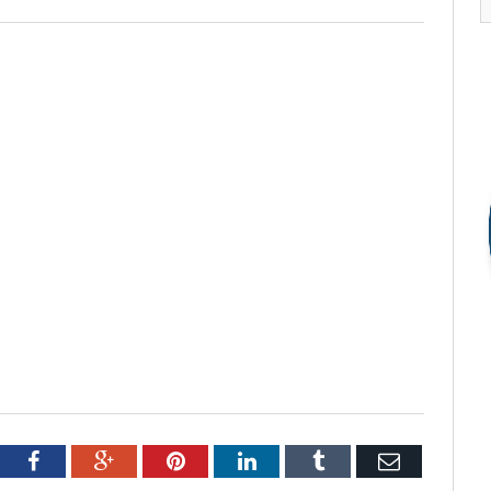
tter
Facebook
Google+
Pinterest
LinkedIn
Tumblr
Email