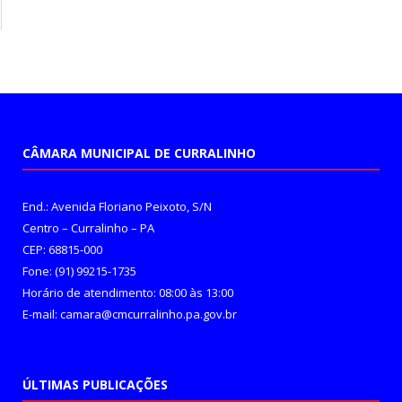
CÂMARA MUNICIPAL DE CURRALINHO
End.: Avenida Floriano Peixoto, S/N
Centro – Curralinho – PA
CEP: 68815-000
Fone: (91) 99215-1735
Horário de atendimento: 08:00 às 13:00
E-mail: camara@cmcurralinho.pa.gov.br
ÚLTIMAS PUBLICAÇÕES