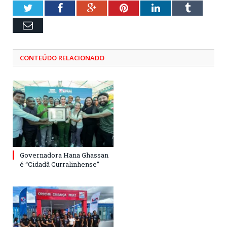
Twitter
Facebook
Google+
Pinterest
LinkedIn
Tumblr
Email
CONTEÚDO RELACIONADO
Governadora Hana Ghassan
é “Cidadã Curralinhense”