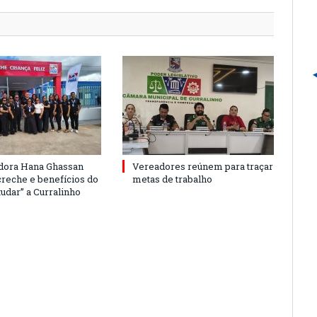
dora Hana Ghassan
Vereadores reúnem para traçar
creche e benefícios do
metas de trabalho
udar” a Curralinho