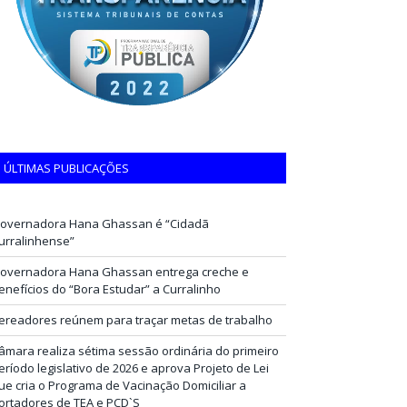
ÚLTIMAS PUBLICAÇÕES
overnadora Hana Ghassan é “Cidadã
urralinhense”
overnadora Hana Ghassan entrega creche e
enefícios do “Bora Estudar” a Curralinho
ereadores reúnem para traçar metas de trabalho
âmara realiza sétima sessão ordinária do primeiro
eríodo legislativo de 2026 e aprova Projeto de Lei
ue cria o Programa de Vacinação Domiciliar a
ortadores de TEA e PCD`S