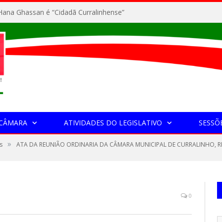
ana Ghassan é “Cidadã Curralinhense”
 CÂMARA
ATIVIDADES DO LEGISLATIVO
SESSÕ
»
s
ATA DA REUNIÃO ORDINARIA DA CÂMARA MUNICIPAL DE CURRALINHO, R
0