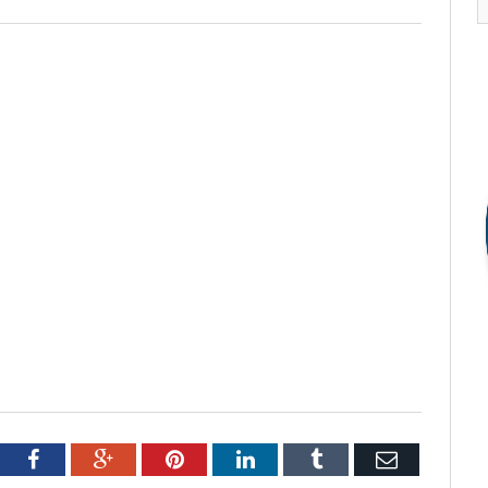
tter
Facebook
Google+
Pinterest
LinkedIn
Tumblr
Email