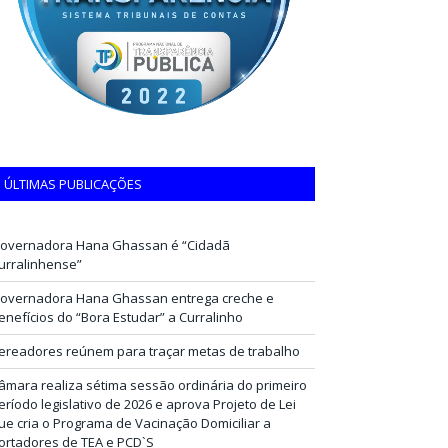
ÚLTIMAS PUBLICAÇÕES
overnadora Hana Ghassan é “Cidadã
urralinhense”
overnadora Hana Ghassan entrega creche e
enefícios do “Bora Estudar” a Curralinho
ereadores reúnem para traçar metas de trabalho
âmara realiza sétima sessão ordinária do primeiro
eríodo legislativo de 2026 e aprova Projeto de Lei
ue cria o Programa de Vacinação Domiciliar a
ortadores de TEA e PCD`S