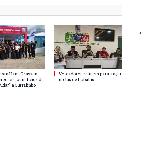
dora Hana Ghassan
Vereadores reúnem para traçar
creche e benefícios do
metas de trabalho
udar” a Curralinho