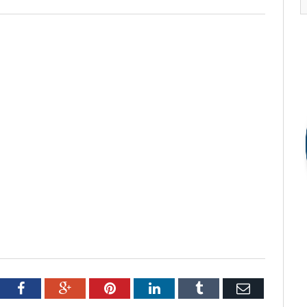
tter
Facebook
Google+
Pinterest
LinkedIn
Tumblr
Email