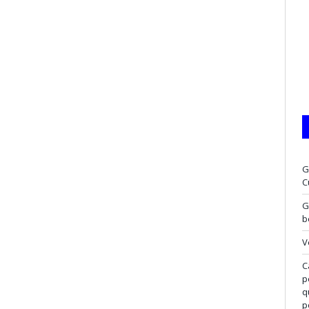
G
C
G
b
V
C
p
q
p