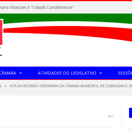
ana Ghassan é “Cidadã Curralinhense”
 CÂMARA
ATIVIDADES DO LEGISLATIVO
SESSÕ
»
s
ATA DA REUNIÃO ORDINARIA DA CÂMARA MUNICIPAL DE CURRALINHO, R
0