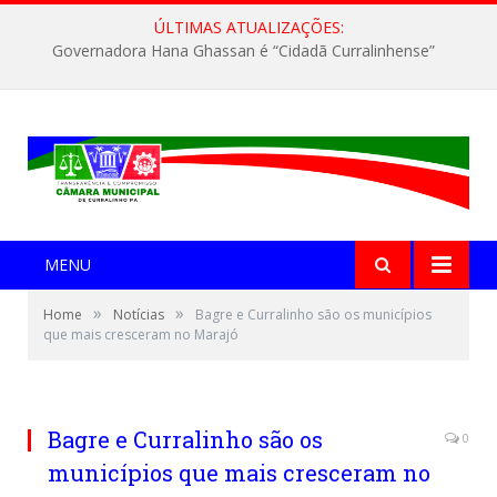
ÚLTIMAS ATUALIZAÇÕES:
Governadora Hana Ghassan é “Cidadã Curralinhense”
MENU
»
»
Home
Notícias
Bagre e Curralinho são os municípios
que mais cresceram no Marajó
Bagre e Curralinho são os
0
municípios que mais cresceram no