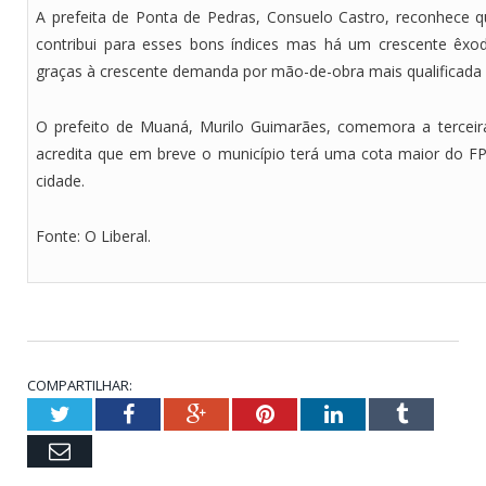
A prefeita de Ponta de Pedras, Consuelo Castro, reconhece qu
contribui para esses bons índices mas há um crescente êxo
graças à crescente demanda por mão-de-obra mais qualificada e
O prefeito de Muaná, Murilo Guimarães, comemora a tercei
acredita que em breve o município terá uma cota maior do FP
cidade.
Fonte: O Liberal.
COMPARTILHAR:
Twitter
Facebook
Google+
Pinterest
LinkedIn
Tumblr
Email