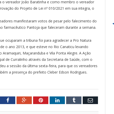
ia o vereador João Baratinha e como membro o vereador
provação do Projeto de Lei nº 010/2021 em sua integra, o
ereadores manifestaram votos de pesar pelo falecimento do
o farmacêutico Pantoja que faleceram durante a semana.
ue ocuparam a tribuna foi para agradecer a Pro Natura
de o ano 2013, e que esteve no Rio Canaticu levando
o Aramaquiri, Maçaranduba e Vila Ponta Alegre. A Ação
al de Curralinho através da Secretaria de Saúde, com o
deu a sessão da última sexta-feira, para que os vereadores
mbém a presença do prefeito Cleber Edson Rodrigues.
tter
Facebook
Google+
Pinterest
LinkedIn
Tumblr
Email