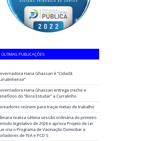
ÚLTIMAS PUBLICAÇÕES
overnadora Hana Ghassan é “Cidadã
urralinhense”
overnadora Hana Ghassan entrega creche e
enefícios do “Bora Estudar” a Curralinho
ereadores reúnem para traçar metas de trabalho
âmara realiza sétima sessão ordinária do primeiro
eríodo legislativo de 2026 e aprova Projeto de Lei
ue cria o Programa de Vacinação Domiciliar a
ortadores de TEA e PCD`S