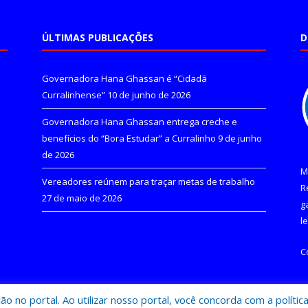
ÚLTIMAS PUBLICAÇÕES
D
Governadora Hana Ghassan é “Cidadã
Curralinhense”
10 de junho de 2026
Governadora Hana Ghassan entrega creche e
benefícios do “Bora Estudar” a Curralinho
9 de junho
de 2026
M
Vereadores reúnem para traçar metas de trabalho
R
27 de maio de 2026
g
l
C
 no portal. Ao utilizar nosso portal, você concorda com a polític