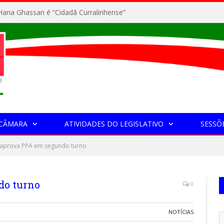
ana Ghassan é “Cidadã Curralinhense”
 CÂMARA
ATIVIDADES DO LEGISLATIVO
SESSÕ
aprova PPA em segundo turno
do turno
0
NOTÍCIAS