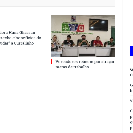
dora Hana Ghassan
creche e benefícios do
udar” a Curralinho
Vereadores reúnem para traçar
metas de trabalho
G
C
G
b
V
C
p
q
p