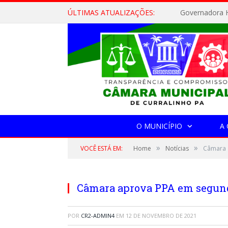
ÚLTIMAS ATUALIZAÇÕES:
Governadora H
O MUNICÍPIO
A
»
»
VOCÊ ESTÁ EM:
Home
Notícias
Câmara 
Câmara aprova PPA em segun
POR
CR2-ADMIN4
EM
12 DE NOVEMBRO DE 2021