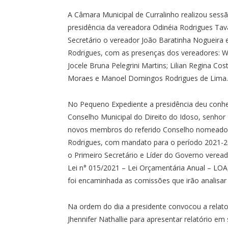
A Câmara Municipal de Curralinho realizou sessã
presidência da vereadora Odinéia Rodrigues Ta
Secretário o vereador João Baratinha Nogueira
Rodrigues, com as presenças dos vereadores: Walt
Jocele Bruna Pelegrini Martins; Lilian Regina Cos
Moraes e Manoel Domingos Rodrigues de Lima.
No Pequeno Expediente a presidência deu conhe
Conselho Municipal do Direito do Idoso, senho
novos membros do referido Conselho nomeado a
Rodrigues, com mandato para o período 2021-2
o Primeiro Secretário e Líder do Governo verea
Lei n° 015/2021 – Lei Orçamentária Anual – LO
foi encaminhada as comissões que irão analisar
Na ordem do dia a presidente convocou a rela
Jhennifer Nathallie para apresentar relatório e