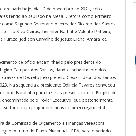
o ordinária hoje, dia 12 de novembro de 2021, sob a
vares tendo ao seu lado na Mesa Diretora como Primeiro
 e como Segundo Secretário o vereador Ricardo dos Santos
er da Silva Oeiras; Jhennifer Nathallie Valente Pinheiro;
ta Pureza; Jedilson Carvalho de Jesus; Elienai Amaral de
cimento de ofício encaminhado pelo presidente do
r Higino Campos dos Santos, dando conhecimento dos
través de Decreto pelo prefeito Cleber Edson dos Santos
023. Na sequencia a presidente Odinéia Tavares convocou
dor João Baratinha para fazer a apresentação do Projeto de
A, encaminhada pelo Poder Executivo, que posteriormente
 e se for o caso propor emendas no prazo regimental.
tora da Comissão de Orçamento e Finanças vereadora
m segundo turno do Plano Plurianual –PPA, para o período