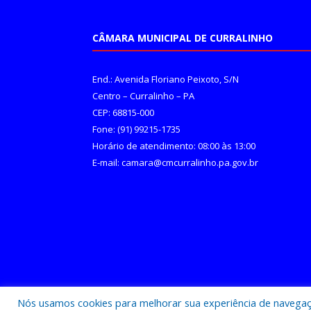
CÂMARA MUNICIPAL DE CURRALINHO
End.: Avenida Floriano Peixoto, S/N
Centro – Curralinho – PA
CEP: 68815-000
Fone: (91) 99215-1735
Horário de atendimento: 08:00 às 13:00
E-mail: camara@cmcurralinho.pa.gov.br
Nós usamos cookies para melhorar sua experiência de navegação