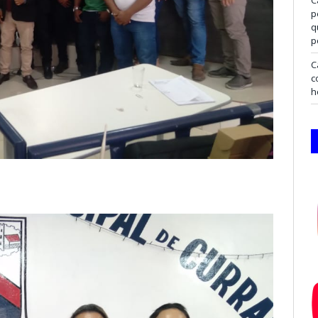
p
q
p
C
c
h