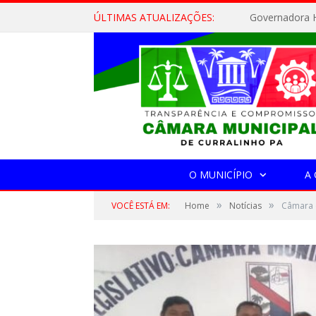
ÚLTIMAS ATUALIZAÇÕES:
Governadora H
O MUNICÍPIO
A
»
»
VOCÊ ESTÁ EM:
Home
Notícias
Câmara d