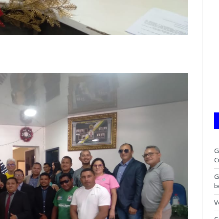
G
C
G
b
V
C