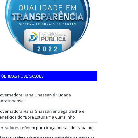
ÚLTIMAS PUBLICAÇÕES
overnadora Hana Ghassan é “Cidadã
urralinhense”
overnadora Hana Ghassan entrega creche e
enefícios do “Bora Estudar” a Curralinho
ereadores reúnem para traçar metas de trabalho
âmara realiza sétima sessão ordinária do primeiro