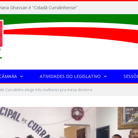
ana Ghassan é “Cidadã Curralinhense”
 CÂMARA
ATIVIDADES DO LEGISLATIVO
SESSÕ
e Curralinho elege três mulheres pra mesa diretora