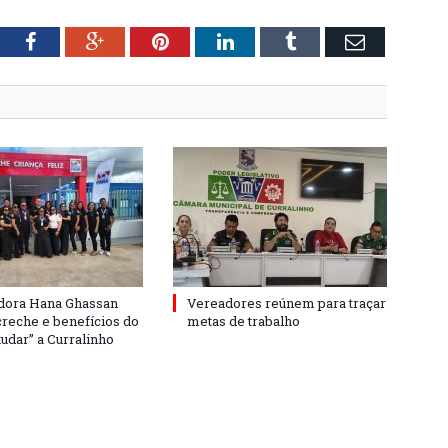
tter
Facebook
Google+
Pinterest
LinkedIn
Tumblr
Email
dora Hana Ghassan
Vereadores reúnem para traçar
creche e benefícios do
metas de trabalho
udar” a Curralinho