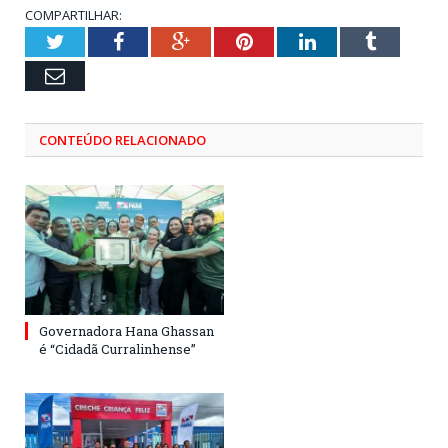
COMPARTILHAR:
Twitter
Facebook
Google+
Pinterest
LinkedIn
Tumblr
Email
CONTEÚDO RELACIONADO
Governadora Hana Ghassan
é “Cidadã Curralinhense”