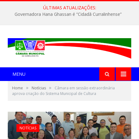
ÚLTIMAS ATUALIZAÇÕES:
Governadora Hana Ghassan é “Cidadã Curralinhense”
MENU
»
»
Home
Notícias
Câmara em sessão extraordinária
aprova criação do Sistema Municipal de Cultura
NOTÍCIAS