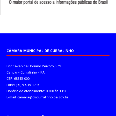
CÂMARA MUNICIPAL DE CURRALINHO
End.: Avenida Floriano Peixoto, S/N
Centro – Curralinho – PA
CEP: 68815-000
Fone: (91) 99215-1735
Horário de atendimento: 08:00 às 13:00
E-mail: camara@cmcurralinho.pa.gov.br