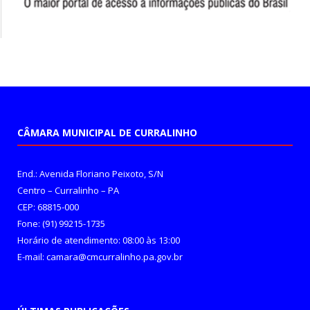
CÂMARA MUNICIPAL DE CURRALINHO
End.: Avenida Floriano Peixoto, S/N
Centro – Curralinho – PA
CEP: 68815-000
Fone: (91) 99215-1735
Horário de atendimento: 08:00 às 13:00
E-mail: camara@cmcurralinho.pa.gov.br