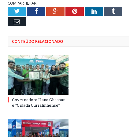
COMPARTILHAR:
Twitter
Facebook
Google+
Pinterest
LinkedIn
Tumblr
Email
CONTEÚDO RELACIONADO
Governadora Hana Ghassan
é “Cidadã Curralinhense”