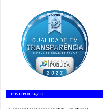
ÚLTIMAS PUBLICAÇÕES
Governadora Hana Ghassan é “Cidadã Curralinhense”