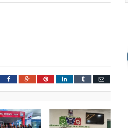
tter
Facebook
Google+
Pinterest
LinkedIn
Tumblr
Email