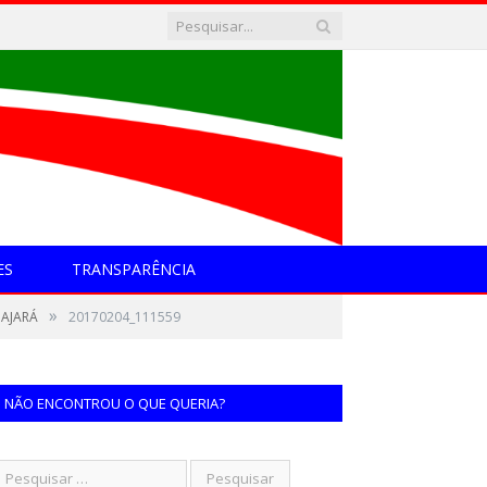
ES
TRANSPARÊNCIA
»
UAJARÁ
20170204_111559
NÃO ENCONTROU O QUE QUERIA?