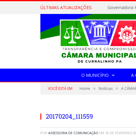
ÚLTIMAS ATUALIZAÇÕES:
Governadora H
O MUNICÍPIO
A
»
»
VOCÊ ESTÁ EM:
Home
Notícias
A CÂMAR
20170204_111559
POR
ASSESSORIA DE COMUNICAÇÃO
EM
18 DE FEVEREIRO D