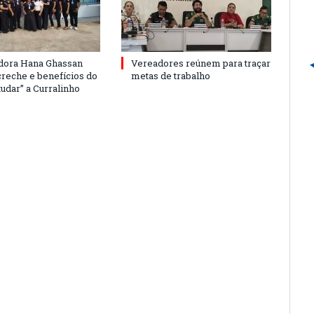
dora Hana Ghassan
Vereadores reúnem para traçar
creche e benefícios do
metas de trabalho
udar” a Curralinho