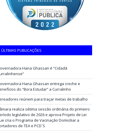
ÚLTIMAS PUBLICAÇÕES
overnadora Hana Ghassan é “Cidadã
urralinhense”
overnadora Hana Ghassan entrega creche e
enefícios do “Bora Estudar” a Curralinho
ereadores reúnem para traçar metas de trabalho
âmara realiza sétima sessão ordinária do primeiro
eríodo legislativo de 2026 e aprova Projeto de Lei
ue cria o Programa de Vacinação Domiciliar a
ortadores de TEA e PCD`S