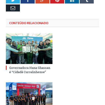
Email
CONTEÚDO RELACIONADO
Governadora Hana Ghassan
é “Cidadã Curralinhense”