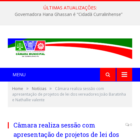
ÚLTIMAS ATUALIZAÇÕES:
Governadora Hana Ghassan é “Cidadã Curralinhense”
MENU
»
»
Home
Notícias
Câmara realiza sessão com
apresentação de projetos de lei dos vereadores João Baratinha
e Nathallie valente
Câmara realiza sessão com
0
apresentação de projetos de lei dos