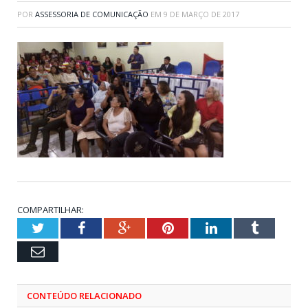
POR
ASSESSORIA DE COMUNICAÇÃO
EM
9 DE MARÇO DE 2017
COMPARTILHAR:
Twitter
Facebook
Google+
Pinterest
LinkedIn
Tumblr
Email
CONTEÚDO RELACIONADO