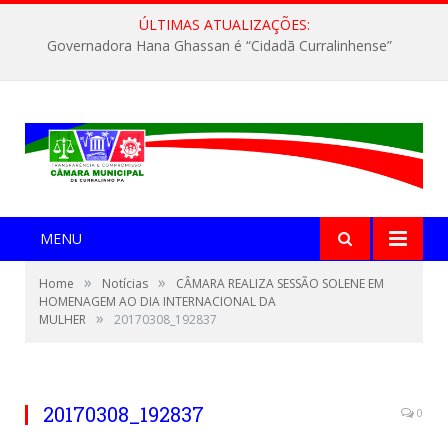
ÚLTIMAS ATUALIZAÇÕES:
Governadora Hana Ghassan é “Cidadã Curralinhense”
MENU
»
»
Home
Notícias
CÂMARA REALIZA SESSÃO SOLENE EM
HOMENAGEM AO DIA INTERNACIONAL DA
»
MULHER
20170308_192837
20170308_192837
0