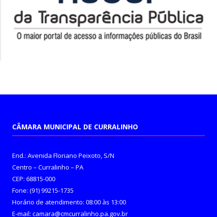
CÂMARA MUNICIPAL DE CURRALINHO
End.: Avenida Floriano Peixoto, S/N
Centro – Curralinho – PA
CEP: 68815-000
Fone: (91) 99215-1735
Horário de atendimento: 08:00 às 13:00
E-mail: camara@cmcurralinho.pa.gov.br