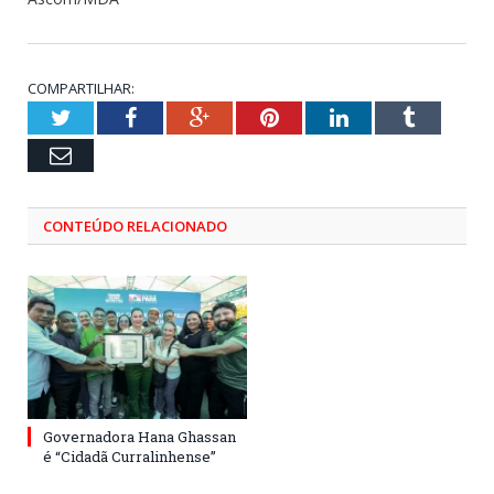
COMPARTILHAR:
Twitter
Facebook
Google+
Pinterest
LinkedIn
Tumblr
Email
CONTEÚDO RELACIONADO
Governadora Hana Ghassan
é “Cidadã Curralinhense”