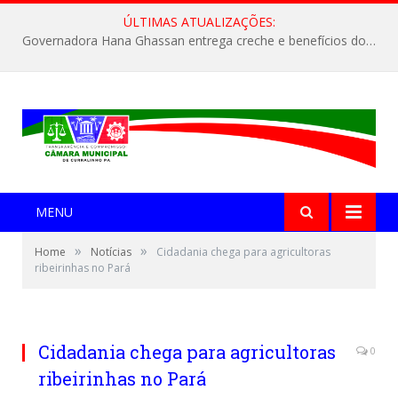
ÚLTIMAS ATUALIZAÇÕES:
Vereadores reúnem para traçar metas de trabalho
MENU
»
»
Home
Notícias
Cidadania chega para agricultoras
ribeirinhas no Pará
Cidadania chega para agricultoras
0
ribeirinhas no Pará