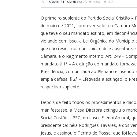
POR
ADMINISTRADOR
EM
25 DE MAIO DE 2021
O primeiro suplente do Partido Social Cristão –
de maio de 2021, como vereador na Câmara Munici
que teve o seu mandato extinto, em decorrência 
violando com isso, a Lei Orgânica do Município
que não residir no município, e dele ausentar-se
Câmara. e o Regimento Interno: Art. 249 – Comp
mandato.§ 1° – A extinção do mandato torna-se e
Presidência, comunicada ao Plenário e inserido
ampla defesa. § 2° – Efetivada a extinção, o P
respectivo suplente.
Depois de feito todos os procedimentos e dad
manifestasse, a Mesa Diretora extinguiu o mand
Social Cristão – PSC, no caso, Elienai Amaral, 
presidente Odinéia Rodrigues Tavares, e dos ver
Jesus, e assinou o Termo de Posse, que foi lavr