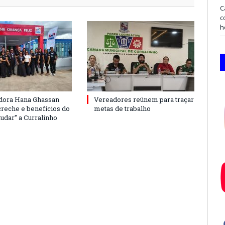
C
c
h
dora Hana Ghassan
Vereadores reúnem para traçar
creche e benefícios do
metas de trabalho
udar” a Curralinho