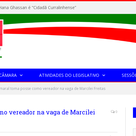
ana Ghassan é “Cidadã Curralinhense”
 CÂMARA
ATIVIDADES DO LEGISLATIVO
SESSÕ
Amaral toma posse como vereador na vaga de Marcilei Freitas
mo vereador na vaga de Marcilei
0