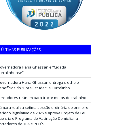
ÚLTIMAS PUBLICAÇÕES
overnadora Hana Ghassan é “Cidadã
urralinhense”
overnadora Hana Ghassan entrega creche e
enefícios do “Bora Estudar” a Curralinho
ereadores reúnem para traçar metas de trabalho
âmara realiza sétima sessão ordinária do primeiro
eríodo legislativo de 2026 e aprova Projeto de Lei
ue cria o Programa de Vacinação Domiciliar a
ortadores de TEA e PCD`S