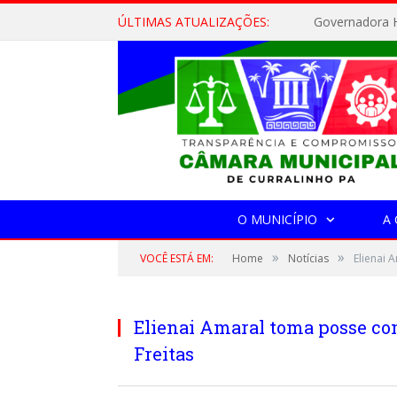
ÚLTIMAS ATUALIZAÇÕES:
Governadora H
O MUNICÍPIO
A
»
»
VOCÊ ESTÁ EM:
Home
Notícias
Elienai 
Elienai Amaral toma posse co
Freitas