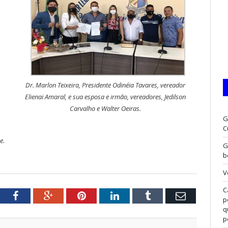
Dr. Marlon Teixeira, Presidente Odinéia Tavares, vereador
Elienai Amaral, e sua esposa e irmão, vereadores, Jedilson
Carvalho e Walter Oeiras.
G
C
e.
G
b
V
C
tter
Facebook
Google+
Pinterest
LinkedIn
Tumblr
Email
p
q
p