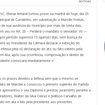
NOTÍCIAS
 PSC, Elienai Amaral tomou posse na manhã de hoje, dia 25
pal de Curralinho, em substituição a Marcilei Freitas,
de sua ausência do município por mais de trinta dias,
 em seu no Art. 20 – Perderá o mandato o Vereador: VII —
 por período superiora 15 (quinze) dias, sem licença da
ete ao Presidente da Câmara declarar a extinção do
fetiva pela só declaração do ato ou fato extinto pela
 em Ata, após sua ocorrência, comprovação e direito de
residente convocará imediatamente o
os os prazos devidos a defesa sem que o mesmo se
ato de Marcilei e convocou o primeiro suplente do Partido
que apresentou o seu Diploma e prestou juramento perante a
eadores, Walter da Silva Oeiras e Jedilson Carvalho de
ado em ata e lido pela presidente aos presentes.