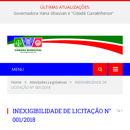
ÚLTIMAS ATUALIZAÇÕES:
Governadora Hana Ghassan é “Cidadã Curralinhense”
MENU
»
»
Home
Atividades Legislativas
INEXIGIBILIDADE DE
LICITAÇÃO N° 001/2018
INEXIGIBILIDADE DE LICITAÇÃO N°
0
001/2018