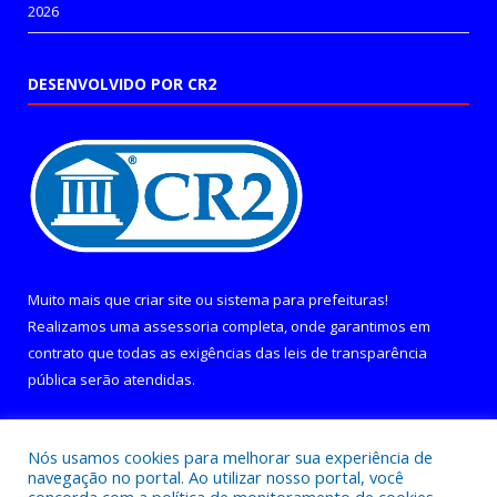
2026
DESENVOLVIDO POR CR2
Muito mais que
criar site
ou
sistema para prefeituras
!
Realizamos uma
assessoria
completa, onde garantimos em
contrato que todas as exigências das
leis de transparência
pública
serão atendidas.
Conheça o
PNTP
e o
Radar da Transparência Pública
Nós usamos cookies para melhorar sua experiência de
navegação no portal. Ao utilizar nosso portal, você