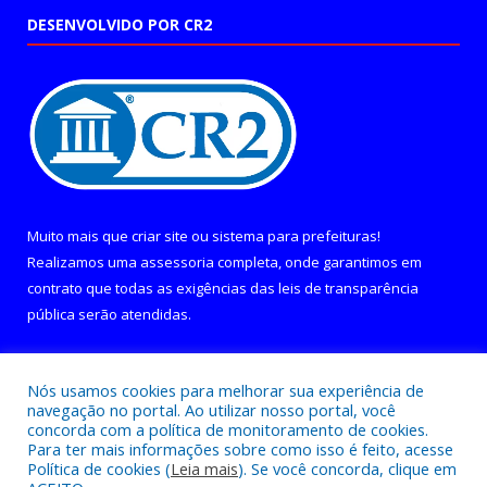
DESENVOLVIDO POR CR2
Muito mais que
criar site
ou
sistema para prefeituras
!
Realizamos uma
assessoria
completa, onde garantimos em
contrato que todas as exigências das
leis de transparência
pública
serão atendidas.
Conheça o
PNTP
e o
Radar da Transparência Pública
Nós usamos cookies para melhorar sua experiência de
navegação no portal. Ao utilizar nosso portal, você
concorda com a política de monitoramento de cookies.
Para ter mais informações sobre como isso é feito, acesse
Política de cookies (
Leia mais
). Se você concorda, clique em
Todos os direitos reservados a Câmara Municipal de Curralinho.