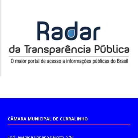
CÂMARA MUNICIPAL DE CURRALINHO
End.: Avenida Floriano Peixoto, S/N