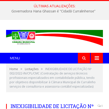
ÚLTIMAS ATUALIZAÇÕES:
Governadora Hana Ghassan é “Cidadã Curralinhense”
MENU
»
»
Home
Licitações
INEXIGIBILIDADE DE LICITAÇÃO Nº
002/2022-IN/CPL/CMC (Contratação de serviços técnicos
profissionais especializados em contabilidade pública, tendo
por objetivos disponibilizar à Câmara Municipal de Curralinho
serviços de consultoria e assessoria contábil especializadas)
INEXIGIBILIDADE DE LICITAÇÃO Nº
0